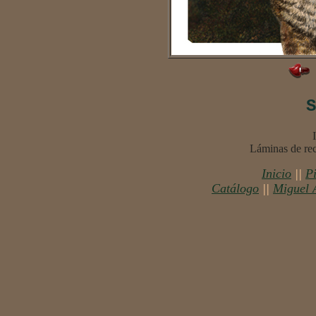
S
Láminas de rec
Inicio
||
P
Catálogo
||
Miguel 