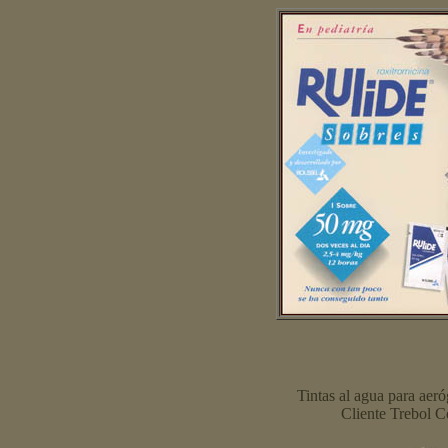
Tintas al agua para aeró
Cliente Trebol